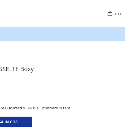
0,00
ESSELTE Boxy
re Bucuresti si 3-6 zile lucratoare in tara
A IN COS