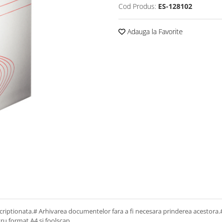
Cod Produs:
ES-128102
Adauga la Favorite
nscriptionata.# Arhivarea documentelor fara a fi necesara prinderea acestora.#
ru format A4 si foolscap.