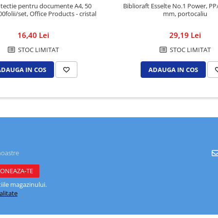
otectie pentru documente A4, 50
Biblioraft Esselte No.1 Power, PP
0folii/set, Office Products - cristal
mm, portocaliu
16,40 Lei
29,19 Lei
STOC LIMITAT
STOC LIMITAT
ADAUGA IN COS
ADAUGA IN COS
noastre
ile magazinului.
alitate