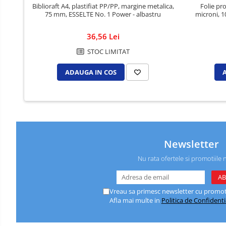
Caiete de birou
Biblioraft A4, plastifiat PP/PP, margine metalica,
Folie pr
75 mm, ESSELTE No. 1 Power - albastru
microni, 10
Cuburi din hartie
Etichete autoadezive
36,56 Lei
Hartie de calc si alte articole hartie
STOC LIMITAT
Hartie pentru copiator si
ADAUGA IN COS
imprimanta
Hartie si carton pentru print color
Notite autoadezive
Plicuri
Registre si repertoare
Newsletter
Role hartie pentru fax si case de
Nu rata ofertele si promotiile 
marcat
Role hartie pentru plotter
Vreau sa primesc newsletter cu promoti
Tipizate
Afla mai multe in
Politica de Confidenti
Instrumente de scris si corectura
Corectoare
Comunicare