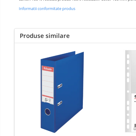
Cutii si containere de arhivare
Informatii conformitate produs
Dosare de prezentare
Dosare din carton
Dosare din plastic
Produse similare
Dosare suspendabile
Etichete bibliorafturi
File de protectie
Index autoadeziv
Mape din carton
Mape din plastic
Separatoare index
Suporturi pentru dosare
suspendabile
Articole din hartie
Blocnotesuri