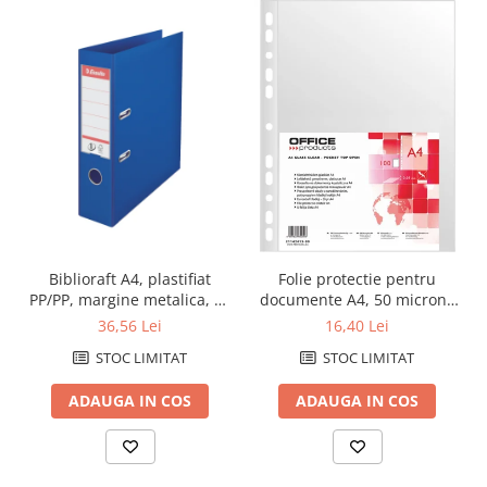
Biblioraft A4, plastifiat
Folie protectie pentru
PP/PP, margine metalica, 75
documente A4, 50 microni,
mm, ESSELTE No. 1 Power -
100folii/set, Office Products
36,56 Lei
16,40 Lei
albastru
- cristal
STOC LIMITAT
STOC LIMITAT
ADAUGA IN COS
ADAUGA IN COS