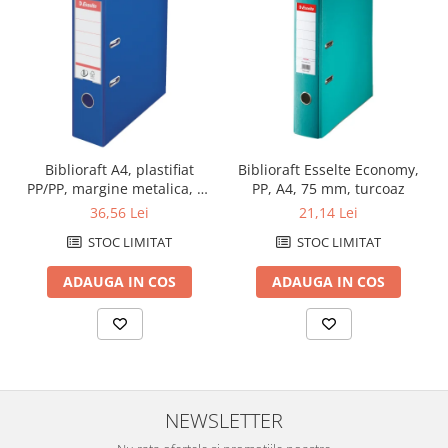
Biblioraft A4, plastifiat
Biblioraft Esselte Economy,
PP/PP, margine metalica, 75
PP, A4, 75 mm, turcoaz
mm, ESSELTE No. 1 Power -
36,56 Lei
21,14 Lei
albastru
STOC LIMITAT
STOC LIMITAT
ADAUGA IN COS
ADAUGA IN COS
NEWSLETTER