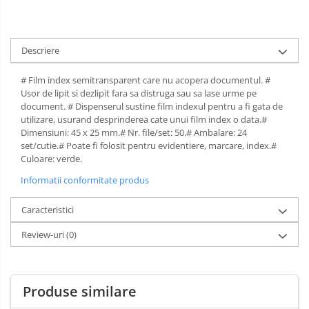
Spray-uri mobila
Descriere
# Film index semitransparent care nu acopera documentul. #
Usor de lipit si dezlipit fara sa distruga sau sa lase urme pe
document. # Dispenserul sustine film indexul pentru a fi gata de
utilizare, usurand desprinderea cate unui film index o data.#
Dimensiuni: 45 x 25 mm.# Nr. file/set: 50.# Ambalare: 24
set/cutie.# Poate fi folosit pentru evidentiere, marcare, index.#
Culoare: verde.
Informatii conformitate produs
Caracteristici
Review-uri
(0)
Produse similare