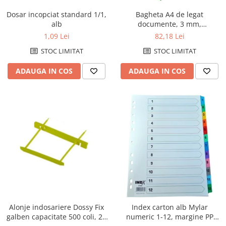
Dosar incopciat standard 1/1,
Bagheta A4 de legat
alb
documente, 3 mm,
100(2x50)/blister KANGARO -
1,09 Lei
82,18 Lei
transparent
STOC LIMITAT
STOC LIMITAT
ADAUGA IN COS
ADAUGA IN COS
Alonje indosariere Dossy Fix
Index carton alb Mylar
galben capacitate 500 coli, 25
numeric 1-12, margine PP