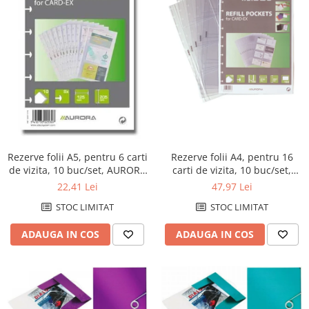
Rezerve folii A5, pentru 6 carti
Rezerve folii A4, pentru 16
de vizita, 10 buc/set, AURORA
carti de vizita, 10 buc/set,
Adoc
AURORA Adoc
22,41 Lei
47,97 Lei
STOC LIMITAT
STOC LIMITAT
ADAUGA IN COS
ADAUGA IN COS