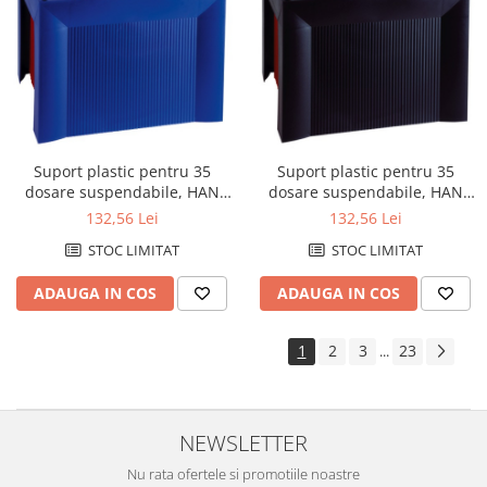
Suport plastic pentru 35
Suport plastic pentru 35
dosare suspendabile, HAN
dosare suspendabile, HAN
Karat - albastru
Karat - negru
132,56 Lei
132,56 Lei
STOC LIMITAT
STOC LIMITAT
ADAUGA IN COS
ADAUGA IN COS
1
2
3
23
...
NEWSLETTER
Nu rata ofertele si promotiile noastre