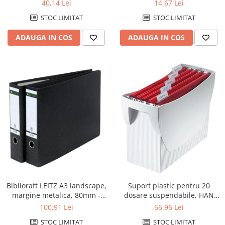
buc/set
color, A4, 190g/mp, Optima
40,14 Lei
14,67 Lei
STOC LIMITAT
STOC LIMITAT
ADAUGA IN COS
ADAUGA IN COS
Biblioraft LEITZ A3 landscape,
Suport plastic pentru 20
margine metalica, 80mm -
dosare suspendabile, HAN
marmorat
Swing - gri deschis
100,91 Lei
66,96 Lei
STOC LIMITAT
STOC LIMITAT