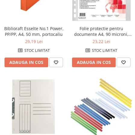
Biblioraft Esselte No.1 Power,
Folie protectie pentru
PP/PP, A4, 50 mm, portocaliu
documente A4, 90 microni,
50/set, Office Products Maxi -
29,19 Lei
23,22 Lei
transparenta
STOC LIMITAT
STOC LIMITAT
ADAUGA IN COS
ADAUGA IN COS