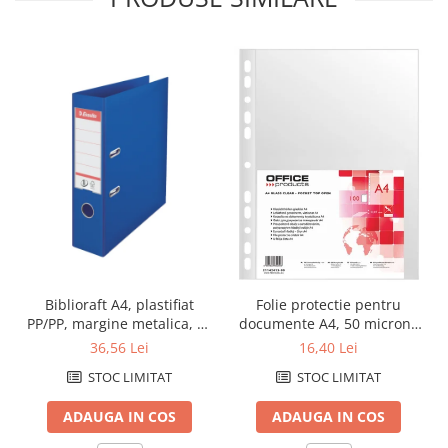
Caiete de birou
Cuburi din hartie
Etichete autoadezive
Hartie de calc si alte articole hartie
Hartie pentru copiator si
imprimanta
Hartie si carton pentru print color
Notite autoadezive
Plicuri
Registre si repertoare
Role hartie pentru fax si case de
Biblioraft A4, plastifiat
Folie protectie pentru
marcat
PP/PP, margine metalica, 75
documente A4, 50 microni,
mm, ESSELTE No. 1 Power -
100folii/set, Office Products
36,56 Lei
16,40 Lei
Role hartie pentru plotter
albastru
- cristal
STOC LIMITAT
STOC LIMITAT
Tipizate
Instrumente de scris si corectura
ADAUGA IN COS
ADAUGA IN COS
Corectoare