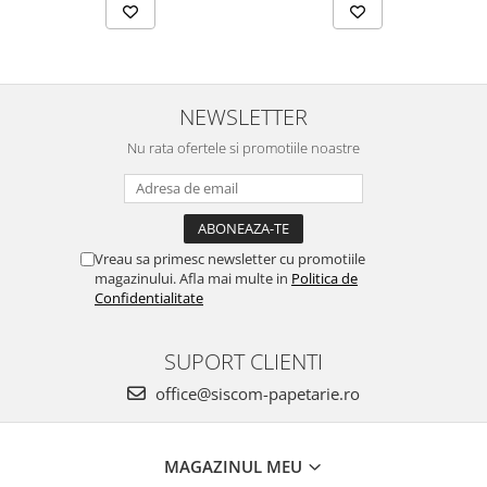
Creioane mecanice
Instrumente de scris de lux
Linere
NEWSLETTER
Markere pe baza de apa
Nu rata ofertele si promotiile noastre
Markere pe baza de vopsea
Markere pentru CD/DVD
Markere pentru desen tehnic
Vreau sa primesc newsletter cu promotiile
Markere pentru flipchart
magazinului. Afla mai multe in
Politica de
Markere pentru tabla
Confidentialitate
Markere pentru textile
SUPORT CLIENTI
Markere permanente
office@siscom-papetarie.ro
Markere speciale
Pixuri cu gel
Pixuri cu mecanism
MAGAZINUL MEU