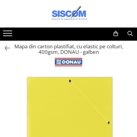
Toate Produsele
Accesorii pentru birou
Agrafe si clipsuri
Mapa din carton plastifiat, cu elastic pe colturi,
Benzi adezive si dispensere pentru
400gsm, DONAU - galben
birou
Buzunare, folii autoadezive si
autolaminante
Capsatoare si decapsatoare
Capse
Cuttere, rezerve si cutite pentru
corespondenta
Elastice, buretiere, lupe
Foarfeci
Lipici si alti adezivi