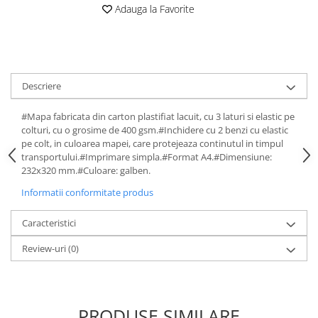
Cutii si containere de arhivare
Adauga la Favorite
Dosare de prezentare
Dosare din carton
Dosare din plastic
Descriere
Dosare suspendabile
Etichete bibliorafturi
#Mapa fabricata din carton plastifiat lacuit, cu 3 laturi si elastic pe
colturi, cu o grosime de 400 gsm.#Inchidere cu 2 benzi cu elastic
File de protectie
pe colt, in culoarea mapei, care protejeaza continutul in timpul
Index autoadeziv
transportului.#Imprimare simpla.#Format A4.#Dimensiune:
232x320 mm.#Culoare: galben.
Mape din carton
Informatii conformitate produs
Mape din plastic
Separatoare index
Caracteristici
Suporturi pentru dosare
Review-uri
(0)
suspendabile
Articole din hartie
Blocnotesuri
PRODUSE SIMILARE