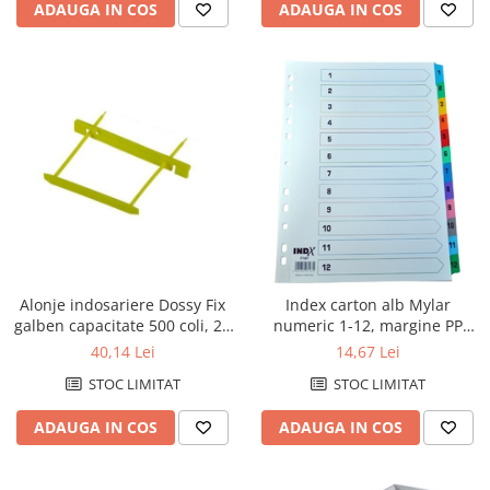
ADAUGA IN COS
ADAUGA IN COS
Pixuri fara mecanism
Pixuri pentru ghisee
Rezerve pixuri
Rigle
Rollere
Stilouri si rezerve
Textmarkere
Comunicare si prezentare
Accesorii pentru table
Alonje indosariere Dossy Fix
Index carton alb Mylar
Display-uri de prezentare si afisare
galben capacitate 500 coli, 25
numeric 1-12, margine PP
Ecusoane si accesorii
buc/set
color, A4, 190g/mp, Optima
40,14 Lei
14,67 Lei
Flipcharturi si accesorii
STOC LIMITAT
STOC LIMITAT
Focus touch
ADAUGA IN COS
ADAUGA IN COS
Hartie flipchart
Panouri, suporturi si aviziere