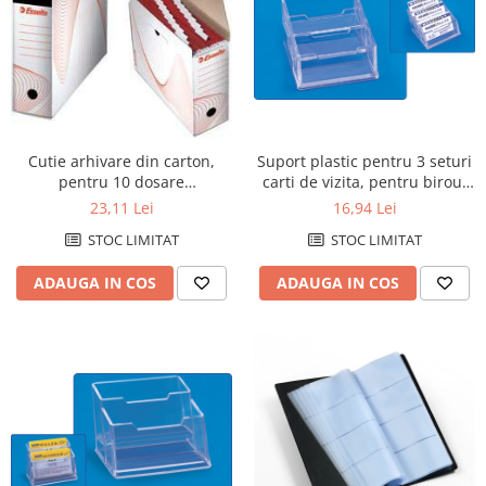
Accesorii protocol
Ambalare
Articole pentru menaj
Becuri si prelungitoare
Benzi adezive speciale
Cutie arhivare din carton,
Suport plastic pentru 3 seturi
pentru 10 dosare
carti de vizita, pentru birou,
Bureti de vase
suspendabile, ESSELTE - alb
KEJEA - transparent
23,11 Lei
16,94 Lei
Cosuri gunoi pentru birou
STOC LIMITAT
STOC LIMITAT
Cosuri pentru colectare selectiva
ADAUGA IN COS
ADAUGA IN COS
Detergenti geamuri
Detergenti pentru baie
Detergenti pentru bucatarie
Detergenti pentru pardoseli
Detergenti pentru textile
Dispensere baie si bucatarie