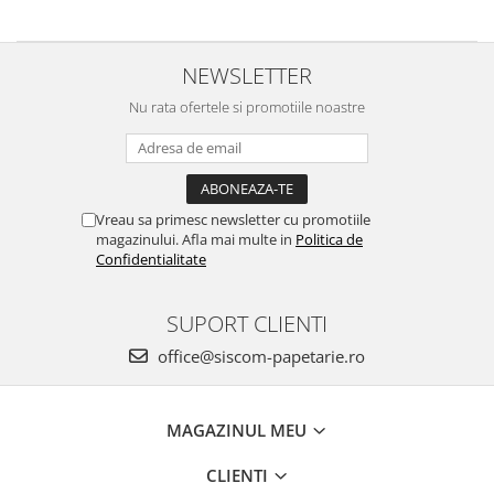
DVD-uri
Ghilotine
NEWSLETTER
Memorie USB
Nu rata ofertele si promotiile noastre
Mouse si mousepad
Produse curatare IT
Trimmere
Vreau sa primesc newsletter cu promotiile
Echipamente de protectie
magazinului. Afla mai multe in
Politica de
Confidentialitate
Imbracaminte
Incaltaminte
SUPORT CLIENTI
Protectie auditiva
office@siscom-papetarie.ro
Protectie maini
Protectie ochi
MAGAZINUL MEU
Protectie respiratorie
Truse sanitare
CLIENTI