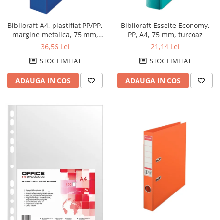
Perforatoare de birou si
profesionale
Biblioraft A4, plastifiat PP/PP,
Biblioraft Esselte Economy,
margine metalica, 75 mm,
PP, A4, 75 mm, turcoaz
Pioneze si ace cu gamalie
ESSELTE No. 1 Power -
36,56 Lei
21,14 Lei
Stampile, tusuri si tusiere
albastru
STOC LIMITAT
STOC LIMITAT
Suporturi pentru articole de birou
ADAUGA IN COS
ADAUGA IN COS
Suporturi pentru documente,
reviste, cataloage
Tavite pentru documente
Organizare si arhivare
Accesorii pentru arhivare
Bibliorafturi
Caiete mecanice
Clasoare, mape si suporti pentru
carti de vizita
Clipboarduri pentru documente