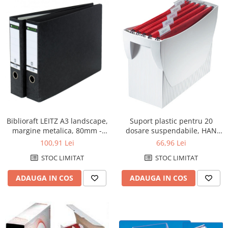
pentru prezentare
Table din pluta
Table magnetice si plannere
Mobilier si accesorii birou
Clasificatoare si vestiare
Covorase protectie podea
Cuiere
Dulapuri metalice
Biblioraft LEITZ A3 landscape,
Suport plastic pentru 20
Mobilier de birou
margine metalica, 80mm -
dosare suspendabile, HAN
marmorat
Swing - gri deschis
100,91 Lei
66,96 Lei
Panouri pentru chei
STOC LIMITAT
STOC LIMITAT
Rafturi arhivare
Scaune operationale pentru birou
ADAUGA IN COS
ADAUGA IN COS
Scaune vizitator
Suporturi ergonomice
Produse curatenie pentru birou