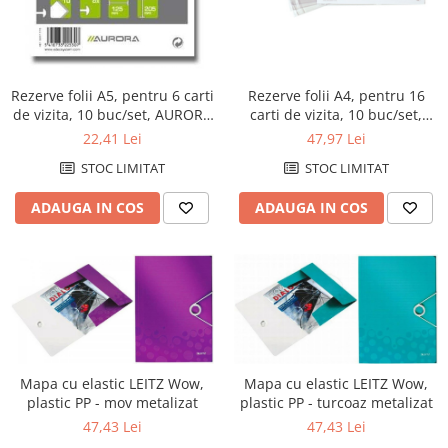
Caiete si coperti
Carioci si markere
Creioane clasice
Rezerve folii A5, pentru 6 carti
Rezerve folii A4, pentru 16
Creioane colorate
de vizita, 10 buc/set, AURORA
carti de vizita, 10 buc/set,
Adoc
AURORA Adoc
22,41 Lei
47,97 Lei
Ghiozdane si genti
STOC LIMITAT
STOC LIMITAT
Instrumente pentru desen tehnic
Penare
ADAUGA IN COS
ADAUGA IN COS
Pixuri si stilouri scolare
Plastilină si materiale de modelat
Radiere
Tonere imprimanta
Tonere compatibile Brother
Mapa cu elastic LEITZ Wow,
Mapa cu elastic LEITZ Wow,
Tonere compatibile Canon
plastic PP - mov metalizat
plastic PP - turcoaz metalizat
Tonere compatibile Epson
47,43 Lei
47,43 Lei
Tonere compatibile HP