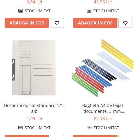
bucati/set
microni, cutie de 50 buc
6,64 Lei
42,96 Lei
Creioane mecanice
STOC LIMITAT
STOC LIMITAT
Instrumente de scris de lux
ADAUGA IN COS
ADAUGA IN COS
Linere
Markere pe baza de apa
Markere pe baza de vopsea
Markere pentru CD/DVD
Markere pentru desen tehnic
Markere pentru flipchart
Markere pentru tabla
Markere pentru textile
Markere permanente
Dosar incopciat standard 1/1,
Bagheta A4 de legat
alb
documente, 3 mm,
Markere speciale
100(2x50)/blister KANGARO -
1,09 Lei
82,18 Lei
Pixuri cu gel
transparent
STOC LIMITAT
STOC LIMITAT
Pixuri cu mecanism