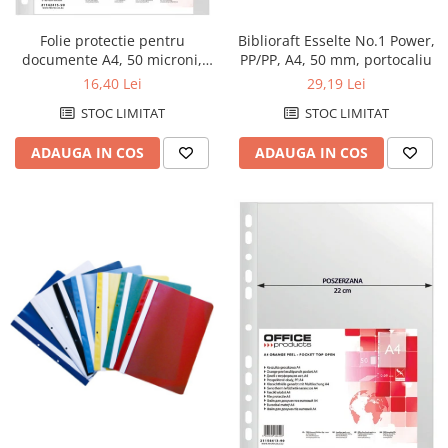
Cutii si containere de arhivare
Dosare de prezentare
Biblioraft Esselte No.1 Power,
Folie protectie pentru
PP/PP, A4, 50 mm, portocaliu
documente A4, 50 microni,
Dosare din carton
100folii/set, Office Products -
29,19 Lei
16,40 Lei
Dosare din plastic
cristal
STOC LIMITAT
STOC LIMITAT
Dosare suspendabile
ADAUGA IN COS
ADAUGA IN COS
Etichete bibliorafturi
File de protectie
Index autoadeziv
Mape din carton
Mape din plastic
Separatoare index
Suporturi pentru dosare
suspendabile
Articole din hartie
Blocnotesuri