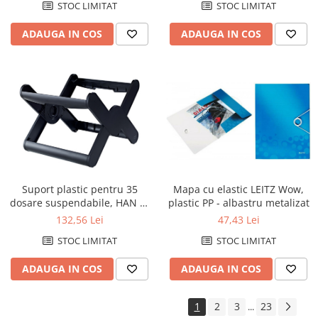
STOC LIMITAT
STOC LIMITAT
Tonere compatibile Konica-
ADAUGA IN COS
ADAUGA IN COS
Minolta
Tonere compatibile Kyocera
Tonere compatibile Lexmark
Tonere compatibile Samsung
Tonere compatibile Xerox
Tehnica de birou - IT&C
Accesorii indosariere si laminare
Aparate de indosariat
Mapa cu elastic LEITZ Wow,
Suport plastic pentru 35
plastic PP - albastru metalizat
dosare suspendabile, HAN X-
Aparate de laminat
Cross - negru
47,43 Lei
132,56 Lei
Baterii
STOC LIMITAT
STOC LIMITAT
Calculatoare de birou
ADAUGA IN COS
ADAUGA IN COS
Carduri de memorie
CD-uri
1
2
3
23
...
Distrugatoare de documente