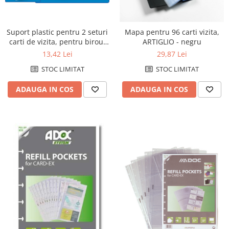
Hartie igienica
Lavete
Suport plastic pentru 2 seturi
Mapa pentru 96 carti vizita,
Marcare si etichetare
carti de vizita, pentru birou,
ARTIGLIO - negru
Odorizante
KEJEA - transparent
13,42 Lei
29,87 Lei
Prosoape din hartie
STOC LIMITAT
STOC LIMITAT
Saci menajeri
ADAUGA IN COS
ADAUGA IN COS
Sapunuri
Servetele
Spray-uri mobila
Rechizite scolare
Acuarele si seturi de pictura
Alte articole scolare
Articole creative pentru copii
Ascutitori
Blocuri pentru desen