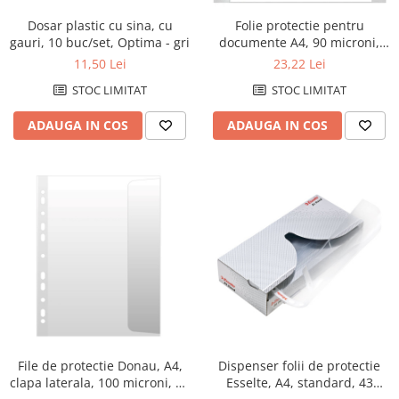
Caiete de birou
Dosar plastic cu sina, cu
Folie protectie pentru
Cuburi din hartie
gauri, 10 buc/set, Optima - gri
documente A4, 90 microni,
Etichete autoadezive
50/set, Office Products Maxi -
11,50 Lei
23,22 Lei
transparenta
Hartie de calc si alte articole hartie
STOC LIMITAT
STOC LIMITAT
Hartie pentru copiator si
ADAUGA IN COS
ADAUGA IN COS
imprimanta
Hartie si carton pentru print color
Notite autoadezive
Plicuri
Registre si repertoare
Role hartie pentru fax si case de
marcat
Role hartie pentru plotter
Tipizate
File de protectie Donau, A4,
Dispenser folii de protectie
Instrumente de scris si corectura
clapa laterala, 100 microni, 10
Esselte, A4, standard, 43
Corectoare