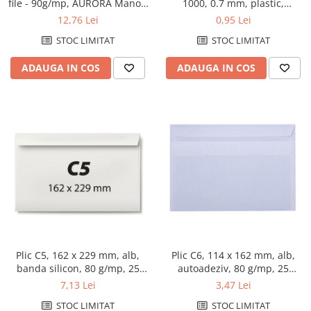
file - 90g/mp, AURORA Mano -
1000, 0.7 mm, plastic,
matematica
albastru
12,76 Lei
0,95 Lei
STOC LIMITAT
STOC LIMITAT
ADAUGA IN COS
ADAUGA IN COS
Plic C5, 162 x 229 mm, alb,
Plic C6, 114 x 162 mm, alb,
banda silicon, 80 g/mp, 25
autoadeziv, 80 g/mp, 25
bucati/set
bucati/set
7,13 Lei
3,47 Lei
STOC LIMITAT
STOC LIMITAT