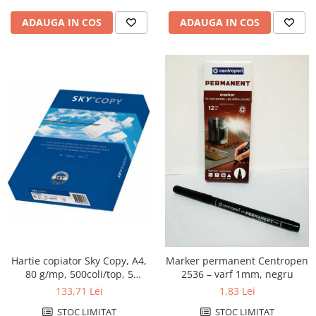
ADAUGA IN COS
ADAUGA IN COS
Hartie copiator Sky Copy, A4,
Marker permanent Centropen
80 g/mp, 500coli/top, 5
2536 – varf 1mm, negru
topuri/cutie
133,71 Lei
1,83 Lei
STOC LIMITAT
STOC LIMITAT