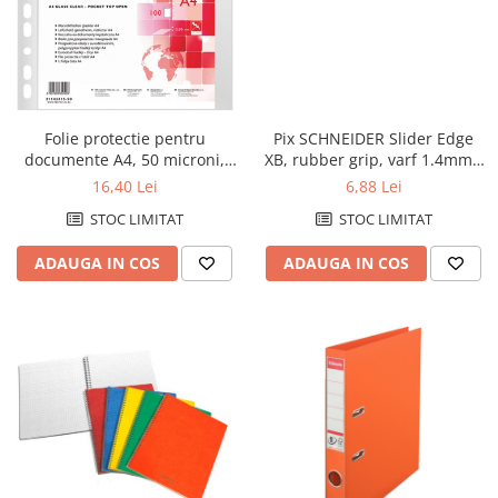
Folie protectie pentru
Pix SCHNEIDER Slider Edge
documente A4, 50 microni,
XB, rubber grip, varf 1.4mm -
100folii/set, Office Products -
scriere albastra
16,40 Lei
6,88 Lei
cristal
STOC LIMITAT
STOC LIMITAT
ADAUGA IN COS
ADAUGA IN COS