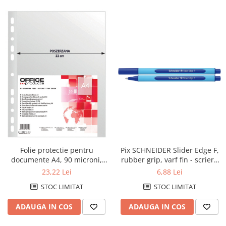
Folie protectie pentru
Pix SCHNEIDER Slider Edge F,
documente A4, 90 microni,
rubber grip, varf fin - scriere
50/set, Office Products Maxi -
albastra
23,22 Lei
6,88 Lei
transparenta
STOC LIMITAT
STOC LIMITAT
ADAUGA IN COS
ADAUGA IN COS