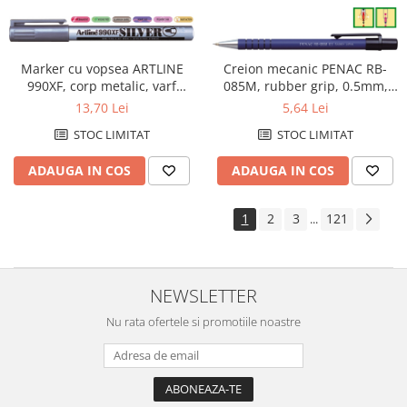
Marker cu vopsea ARTLINE
Creion mecanic PENAC RB-
990XF, corp metalic, varf
085M, rubber grip, 0.5mm,
rotund 1.2mm - argintiu
con si varf metalic - corp
13,70 Lei
5,64 Lei
albastru
STOC LIMITAT
STOC LIMITAT
ADAUGA IN COS
ADAUGA IN COS
1
2
3
121
...
NEWSLETTER
Nu rata ofertele si promotiile noastre