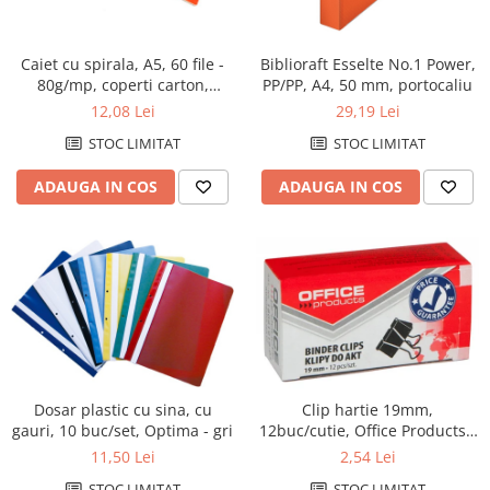
Caiet cu spirala, A5, 60 file -
Biblioraft Esselte No.1 Power,
80g/mp, coperti carton,
PP/PP, A4, 50 mm, portocaliu
AURORA Bur-o-Class -
12,08 Lei
29,19 Lei
matematica
STOC LIMITAT
STOC LIMITAT
ADAUGA IN COS
ADAUGA IN COS
Dosar plastic cu sina, cu
Clip hartie 19mm,
gauri, 10 buc/set, Optima - gri
12buc/cutie, Office Products -
negru
11,50 Lei
2,54 Lei
STOC LIMITAT
STOC LIMITAT