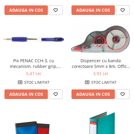
ADAUGA IN COS
ADAUGA IN COS
Pix PENAC CCH-3, cu
Dispencer cu banda
mecanism, rubber grip,
corectoare 5mm x 8m, Office
0.7mm, corp transparent -
Products
5,47 Lei
3,93 Lei
scriere albastra
STOC LIMITAT
STOC LIMITAT
ADAUGA IN COS
ADAUGA IN COS