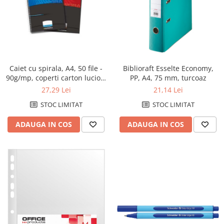
Caiet cu spirala, A4, 50 file -
Biblioraft Esselte Economy,
90g/mp, coperti carton lucios,
PP, A4, 75 mm, turcoaz
AURORA Mano - dictando
27,29 Lei
21,14 Lei
STOC LIMITAT
STOC LIMITAT
ADAUGA IN COS
ADAUGA IN COS