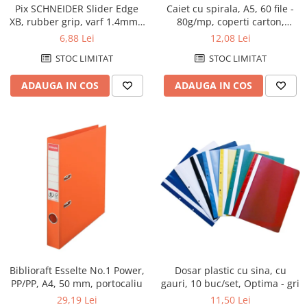
Pix SCHNEIDER Slider Edge
Caiet cu spirala, A5, 60 file -
XB, rubber grip, varf 1.4mm -
80g/mp, coperti carton,
scriere albastra
AURORA Bur-o-Class -
6,88 Lei
12,08 Lei
matematica
STOC LIMITAT
STOC LIMITAT
ADAUGA IN COS
ADAUGA IN COS
Dosar plastic cu sina, cu
Biblioraft Esselte No.1 Power,
gauri, 10 buc/set, Optima - gri
PP/PP, A4, 50 mm, portocaliu
11,50 Lei
29,19 Lei