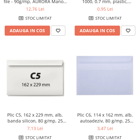
file - 90g/mp, AURORA Mano -
1000, 0.7 mm, plastic,
matematica
albastru
12,76 Lei
0,95 Lei
STOC LIMITAT
STOC LIMITAT
ADAUGA IN COS
ADAUGA IN COS
Plic C5, 162 x 229 mm, alb,
Plic C6, 114 x 162 mm, alb,
banda silicon, 80 g/mp, 25
autoadeziv, 80 g/mp, 25
bucati/set
bucati/set
7,13 Lei
3,47 Lei
STOC LIMITAT
STOC LIMITAT