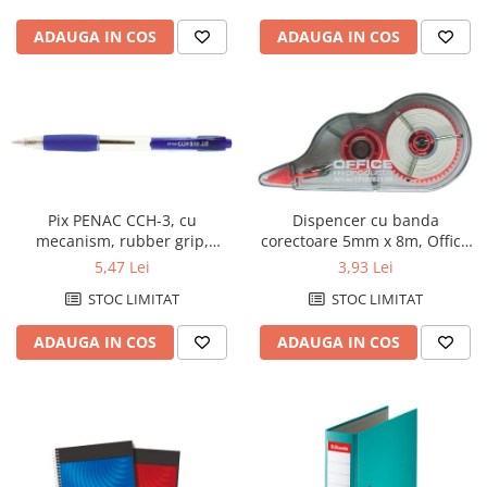
ADAUGA IN COS
ADAUGA IN COS
Pix PENAC CCH-3, cu
Dispencer cu banda
mecanism, rubber grip,
corectoare 5mm x 8m, Office
0.7mm, corp transparent -
Products
5,47 Lei
3,93 Lei
scriere albastra
STOC LIMITAT
STOC LIMITAT
ADAUGA IN COS
ADAUGA IN COS