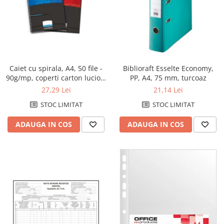
Caiet cu spirala, A4, 50 file -
Biblioraft Esselte Economy,
90g/mp, coperti carton lucios,
PP, A4, 75 mm, turcoaz
AURORA Mano - dictando
27,29 Lei
21,14 Lei
STOC LIMITAT
STOC LIMITAT
ADAUGA IN COS
ADAUGA IN COS