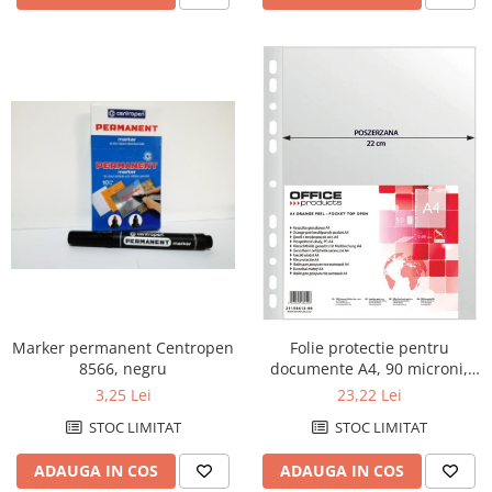
Marker permanent Centropen
Folie protectie pentru
8566, negru
documente A4, 90 microni,
50/set, Office Products Maxi -
3,25 Lei
23,22 Lei
transparenta
STOC LIMITAT
STOC LIMITAT
ADAUGA IN COS
ADAUGA IN COS