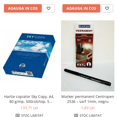
ADAUGA IN COS
ADAUGA IN COS
Hartie copiator Sky Copy, A4,
Marker permanent Centropen
80 g/mp, 500coli/top, 5
2536 – varf 1mm, negru
topuri/cutie
133,71 Lei
1,83 Lei
STOC LIMITAT
STOC LIMITAT