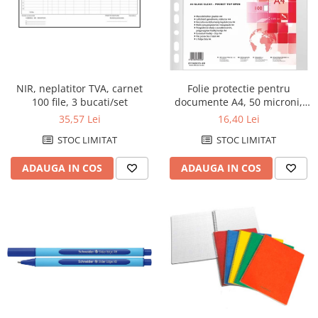
NIR, neplatitor TVA, carnet
Folie protectie pentru
100 file, 3 bucati/set
documente A4, 50 microni,
100folii/set, Office Products -
35,57 Lei
16,40 Lei
cristal
STOC LIMITAT
STOC LIMITAT
ADAUGA IN COS
ADAUGA IN COS