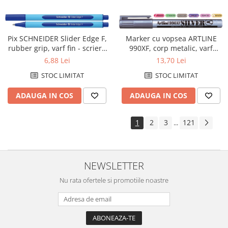
Pix SCHNEIDER Slider Edge F,
Marker cu vopsea ARTLINE
rubber grip, varf fin - scriere
990XF, corp metalic, varf
albastra
rotund 1.2mm - argintiu
6,88 Lei
13,70 Lei
STOC LIMITAT
STOC LIMITAT
ADAUGA IN COS
ADAUGA IN COS
1
2
3
121
...
NEWSLETTER
Nu rata ofertele si promotiile noastre