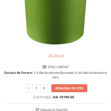
Perforatoare de birou si
profesionale
Pioneze si ace cu gamalie
Stampile, tusuri si tusiere
Suporturi pentru articole de birou
Suporturi pentru documente,
reviste, cataloage
Tavite pentru documente
26,34 Lei
Organizare si arhivare
STOC LIMITAT
Accesorii pentru arhivare
Durata de livrare:
1-3 zile lucratoare Bucuresti si 3-6 zile lucratoare in
Bibliorafturi
tara
Caiete mecanice
ADAUGA IN COS
Clasoare, mape si suporti pentru
carti de vizita
Cod Produs:
HA-18190-05
Clipboarduri pentru documente
Adauga la Favorite