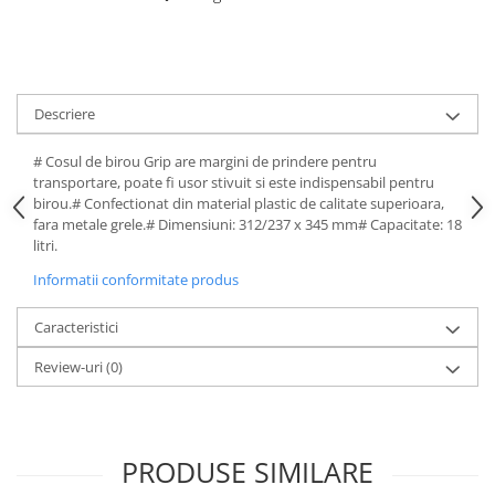
Cutii si containere de arhivare
Dosare de prezentare
Dosare din carton
Dosare din plastic
Descriere
Dosare suspendabile
# Cosul de birou Grip are margini de prindere pentru
Etichete bibliorafturi
transportare, poate fi usor stivuit si este indispensabil pentru
birou.# Confectionat din material plastic de calitate superioara,
File de protectie
fara metale grele.# Dimensiuni: 312/237 x 345 mm# Capacitate: 18
Index autoadeziv
litri.
Mape din carton
Informatii conformitate produs
Mape din plastic
Caracteristici
Separatoare index
Review-uri
(0)
Suporturi pentru dosare
suspendabile
Articole din hartie
PRODUSE SIMILARE
Blocnotesuri