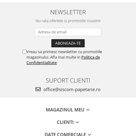
Creioane mecanice
NEWSLETTER
Instrumente de scris de lux
Nu rata ofertele si promotiile noastre
Linere
Markere pe baza de apa
Markere pe baza de vopsea
Vreau sa primesc newsletter cu promotiile
Markere pentru CD/DVD
magazinului. Afla mai multe in
Politica de
Confidentialitate
Markere pentru desen tehnic
Markere pentru flipchart
SUPORT CLIENTI
Markere pentru tabla
office@siscom-papetarie.ro
Markere pentru textile
Markere permanente
MAGAZINUL MEU
Markere speciale
Pixuri cu gel
CLIENTI
Pixuri cu mecanism
DATE COMERCIALE