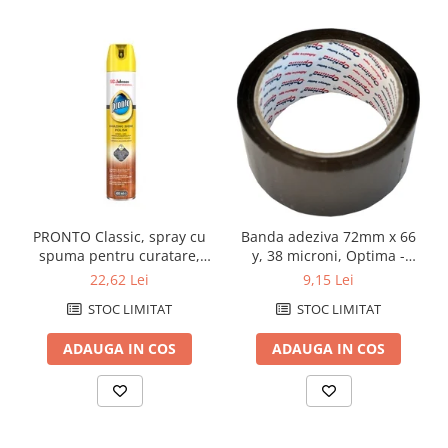
Caiete de birou
Cuburi din hartie
Etichete autoadezive
Hartie de calc si alte articole hartie
Hartie pentru copiator si
imprimanta
Hartie si carton pentru print color
Notite autoadezive
PRONTO Classic, spray cu
Banda adeziva 72mm x 66
Plicuri
spuma pentru curatare,
y, 38 microni, Optima -
Registre si repertoare
stralucire si intretinere
maro
22,62 Lei
9,15 Lei
mobila, 400mlintretinere
Role hartie pentru fax si case de
STOC LIMITAT
STOC LIMITAT
suprafete (33590)
marcat
ADAUGA IN COS
ADAUGA IN COS
Role hartie pentru plotter
Tipizate
Instrumente de scris si corectura
Corectoare