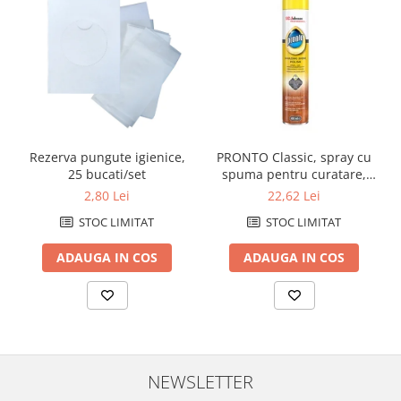
Caiete de birou
Cuburi din hartie
Etichete autoadezive
Hartie de calc si alte articole hartie
Hartie pentru copiator si
imprimanta
Rezerva pungute igienice,
PRONTO Classic, spray cu
Hartie si carton pentru print color
25 bucati/set
spuma pentru curatare,
Notite autoadezive
stralucire si intretinere
2,80 Lei
22,62 Lei
mobila, 400mlintretinere
Plicuri
STOC LIMITAT
STOC LIMITAT
suprafete (33590)
Registre si repertoare
ADAUGA IN COS
ADAUGA IN COS
Role hartie pentru fax si case de
marcat
Role hartie pentru plotter
Tipizate
Instrumente de scris si corectura
NEWSLETTER
Corectoare