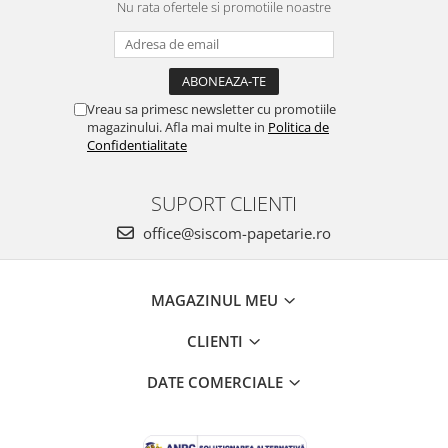
Nu rata ofertele si promotiile noastre
Creioane mecanice
Instrumente de scris de lux
Linere
Vreau sa primesc newsletter cu promotiile
Markere pe baza de apa
magazinului. Afla mai multe in
Politica de
Confidentialitate
Markere pe baza de vopsea
Markere pentru CD/DVD
SUPORT CLIENTI
Markere pentru desen tehnic
office@siscom-papetarie.ro
Markere pentru flipchart
Markere pentru tabla
MAGAZINUL MEU
Markere pentru textile
Markere permanente
CLIENTI
Markere speciale
DATE COMERCIALE
Pixuri cu gel
Pixuri cu mecanism