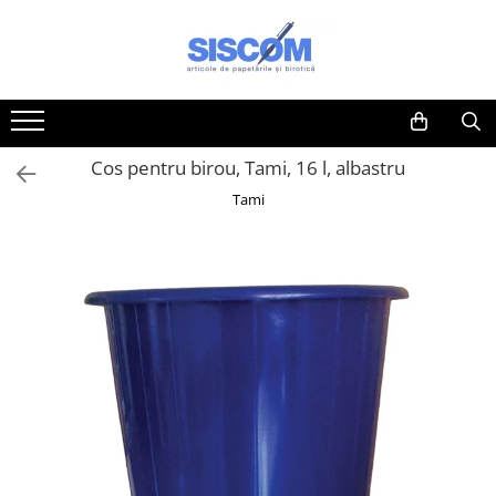
Toate Produsele
Accesorii pentru birou
Agrafe si clipsuri
Cos pentru birou, Tami, 16 l, albastru
Benzi adezive si dispensere pentru
Tami
birou
Buzunare, folii autoadezive si
autolaminante
Capsatoare si decapsatoare
Capse
Cuttere, rezerve si cutite pentru
corespondenta
Elastice, buretiere, lupe
Foarfeci
Lipici si alti adezivi