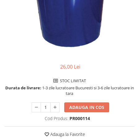
Perforatoare de birou si
profesionale
Pioneze si ace cu gamalie
Stampile, tusuri si tusiere
Suporturi pentru articole de birou
Suporturi pentru documente,
reviste, cataloage
26,00 Lei
Tavite pentru documente
Organizare si arhivare
STOC LIMITAT
Accesorii pentru arhivare
Durata de livrare:
1-3 zile lucratoare Bucuresti si 3-6 zile lucratoare in
tara
Bibliorafturi
Caiete mecanice
ADAUGA IN COS
Clasoare, mape si suporti pentru
Cod Produs:
PR000114
carti de vizita
Clipboarduri pentru documente
Adauga la Favorite