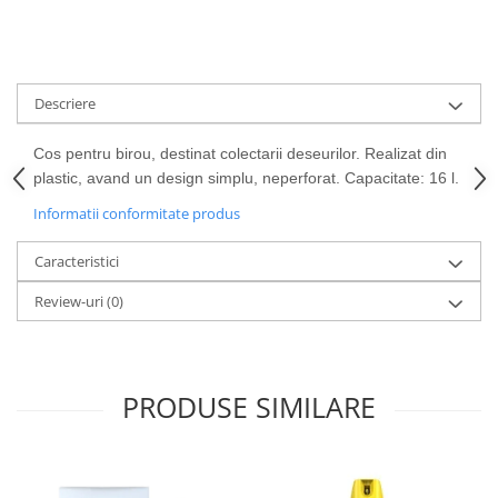
Cutii si containere de arhivare
Dosare de prezentare
Dosare din carton
Descriere
Dosare din plastic
Dosare suspendabile
Cos pentru birou, destinat colectarii deseurilor. Realizat din
Etichete bibliorafturi
plastic, avand un design simplu, neperforat. Capacitate: 16 l.
File de protectie
Informatii conformitate produs
Index autoadeziv
Caracteristici
Mape din carton
Review-uri
(0)
Mape din plastic
Separatoare index
Suporturi pentru dosare
PRODUSE SIMILARE
suspendabile
Articole din hartie
Blocnotesuri