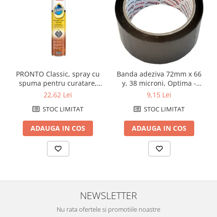
PRONTO Classic, spray cu
Banda adeziva 72mm x 66
spuma pentru curatare,
y, 38 microni, Optima -
stralucire si intretinere
maro
22,62 Lei
9,15 Lei
mobila, 400mlintretinere
STOC LIMITAT
STOC LIMITAT
suprafete (33590)
ADAUGA IN COS
ADAUGA IN COS
NEWSLETTER
Nu rata ofertele si promotiile noastre