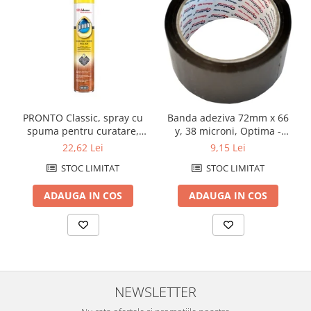
PRONTO Classic, spray cu
Banda adeziva 72mm x 66
spuma pentru curatare,
y, 38 microni, Optima -
stralucire si intretinere
maro
22,62 Lei
9,15 Lei
mobila, 400mlintretinere
STOC LIMITAT
STOC LIMITAT
suprafete (33590)
ADAUGA IN COS
ADAUGA IN COS
NEWSLETTER