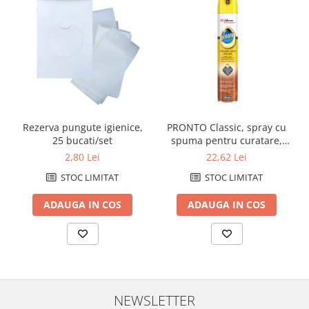
Rezerva pungute igienice,
PRONTO Classic, spray cu
25 bucati/set
spuma pentru curatare,
stralucire si intretinere
2,80 Lei
22,62 Lei
mobila, 400mlintretinere
STOC LIMITAT
STOC LIMITAT
suprafete (33590)
ADAUGA IN COS
ADAUGA IN COS
NEWSLETTER