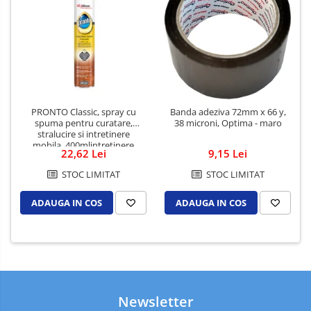
PRONTO Classic, spray cu
Banda adeziva 72mm x 66 y,
spuma pentru curatare,
38 microni, Optima - maro
stralucire si intretinere
mobila, 400mlintretinere
22,62 Lei
9,15 Lei
suprafete (33590)
STOC LIMITAT
STOC LIMITAT
ADAUGA IN COS
ADAUGA IN COS
Newsletter