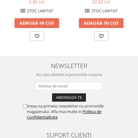
stralucire si intretinere
2,80 Lei
22,62 Lei
mobila, 400mlintretinere
STOC LIMITAT
STOC LIMITAT
suprafete (33590)
ADAUGA IN COS
ADAUGA IN COS
NEWSLETTER
Nu rata ofertele si promotiile noastre
Vreau sa primesc newsletter cu promotiile
magazinului. Afla mai multe in
Politica de
Confidentialitate
SUPORT CLIENTI