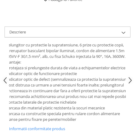
Descriere
Prelungitor cu protectie la supratensiune, 6 prize cu protectie copii,
intrerupator basculant bipolar iluminat, cordon de alimentare 1.5m
H05VV-F 3G1,5 mm², alb, cu fisa Schuko injectata la 90°, 16A, 3600W.
Avantaje:
- protejaza si prelungeste durata de viata a echipamentelor electrice
- indicator optic de functionare protectie
- indicator optic de defect (semnalizeaza ca protectia la supratensiune
a fost distrusa ca urmare a unei tensiuni foarte inalte; prelungitorul
functioneaza in continuare dar fara a oferii protectie la supratensiune;
se recomanda achizitionarea unui produs nou cat mai repede posibil)
- contacte laterale de protectie nichelate
- carcasa din material platic rezistenta la socuri mecanice
- carcasa cu constructie speciala pentru rulare cordon alimentare
- flanse pentru fixare pe perete/mobilier
Informatii conformitate produs