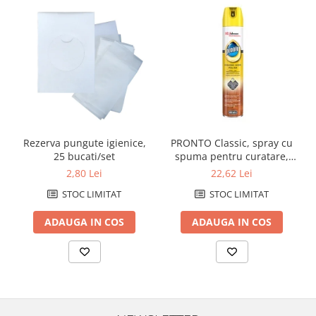
Rezerva pungute igienice,
PRONTO Classic, spray cu
25 bucati/set
spuma pentru curatare,
stralucire si intretinere
2,80 Lei
22,62 Lei
mobila, 400mlintretinere
STOC LIMITAT
STOC LIMITAT
suprafete (33590)
ADAUGA IN COS
ADAUGA IN COS