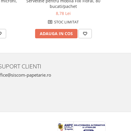
 microni,
Servetele pentru mobila Fixi Floral, 80
Servetele
bucati/pachet
stratu
8,78 Lei
STOC LIMITAT
ADAUGA IN COS
AD
SUPORT CLIENTI
fice@siscom-papetarie.ro