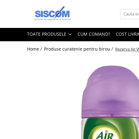
Toate Produsele
Accesorii pentru birou
TOATE PRODUSELE
CUM COMAND?
COST LIVR
Agrafe si clipsuri
Home /
Produse curatenie pentru birou /
Rezerva Air 
Benzi adezive si dispensere pentru
birou
Buzunare, folii autoadezive si
autolaminante
Capsatoare si decapsatoare
Capse
Cuttere, rezerve si cutite pentru
corespondenta
Elastice, buretiere, lupe
Foarfeci
Lipici si alti adezivi