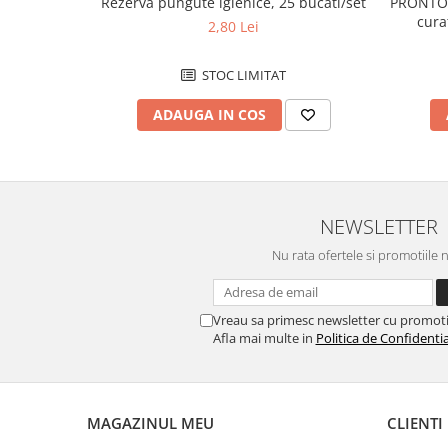
Rezerva pungute igienice, 25 bucati/set
PRONTO 
Caiete de birou
curat
2,80 Lei
Cuburi din hartie
mobil
Etichete autoadezive
STOC LIMITAT
Hartie de calc si alte articole hartie
ADAUGA IN COS
Hartie pentru copiator si
imprimanta
Hartie si carton pentru print color
Notite autoadezive
NEWSLETTER
Plicuri
Nu rata ofertele si promotiile 
Registre si repertoare
Role hartie pentru fax si case de
Vreau sa primesc newsletter cu promoti
marcat
Afla mai multe in
Politica de Confidentia
Role hartie pentru plotter
Tipizate
Instrumente de scris si corectura
MAGAZINUL MEU
CLIENTI
Corectoare