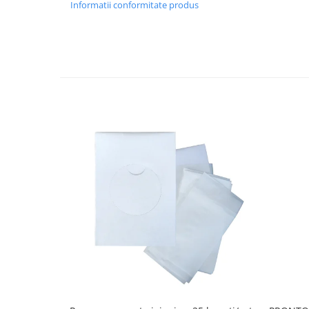
Cutii si containere de arhivare
Informatii conformitate produs
Dosare de prezentare
Dosare din carton
Dosare din plastic
Dosare suspendabile
Etichete bibliorafturi
File de protectie
Index autoadeziv
Mape din carton
Mape din plastic
Separatoare index
Suporturi pentru dosare
suspendabile
Articole din hartie
Blocnotesuri