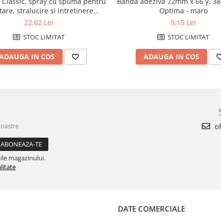
Classic, spray cu spuma pentru
Banda adeziva 72mm x 66 y, 38
are, stralucire si intretinere
Optima - maro
a, 400mlintretinere suprafete
22,62 Lei
9,15 Lei
(33590)
STOC LIMITAT
STOC LIMITAT
ADAUGA IN COS
ADAUGA IN COS
noastre
of
ile magazinului.
litate
DATE COMERCIALE