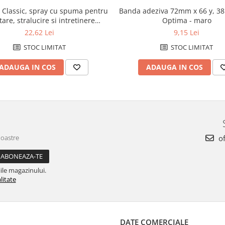
Classic, spray cu spuma pentru
Banda adeziva 72mm x 66 y, 38
are, stralucire si intretinere
Optima - maro
a, 400mlintretinere suprafete
22,62 Lei
9,15 Lei
(33590)
STOC LIMITAT
STOC LIMITAT
ADAUGA IN COS
ADAUGA IN COS
noastre
of
ile magazinului.
litate
DATE COMERCIALE