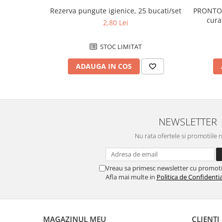
Caiete de birou
Rezerva pungute igienice, 25 bucati/set
PRONTO 
Cuburi din hartie
curat
2,80 Lei
mobil
Etichete autoadezive
STOC LIMITAT
Hartie de calc si alte articole hartie
Hartie pentru copiator si
ADAUGA IN COS
imprimanta
Hartie si carton pentru print color
Notite autoadezive
NEWSLETTER
Plicuri
Registre si repertoare
Nu rata ofertele si promotiile 
Role hartie pentru fax si case de
marcat
Vreau sa primesc newsletter cu promoti
Role hartie pentru plotter
Afla mai multe in
Politica de Confidentia
Tipizate
Instrumente de scris si corectura
MAGAZINUL MEU
CLIENTI
Corectoare