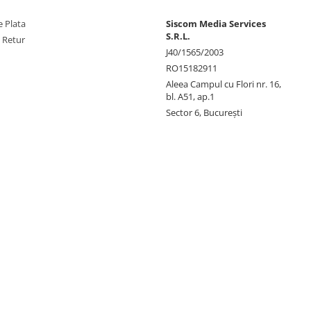
 Plata
Siscom Media Services
S.R.L.
e Retur
J40/1565/2003
RO15182911
Aleea Campul cu Flori nr. 16,
bl. A51, ap.1
Sector 6, București