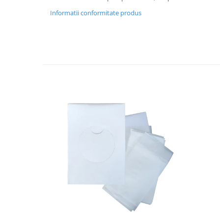
Cutii si containere de arhivare
Informatii conformitate produs
Dosare de prezentare
Dosare din carton
Dosare din plastic
Dosare suspendabile
Etichete bibliorafturi
File de protectie
Index autoadeziv
Mape din carton
Mape din plastic
Separatoare index
Suporturi pentru dosare
suspendabile
Articole din hartie
Blocnotesuri