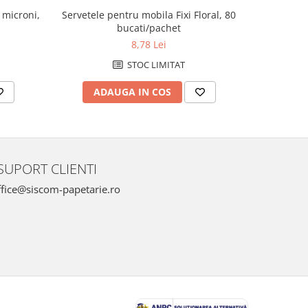
 microni,
Servetele pentru mobila Fixi Floral, 80
Servetele
bucati/pachet
stratu
8,78 Lei
STOC LIMITAT
ADAUGA IN COS
AD
SUPORT CLIENTI
fice@siscom-papetarie.ro