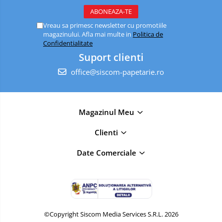
Vreau sa primesc newsletter cu promotiile
magazinului. Afla mai multe in
Politica de
Confidentialitate
Suport clienti
office@siscom-papetarie.ro
Magazinul Meu
Clienti
Date Comerciale
©Copyright Siscom Media Services S.R.L. 2026