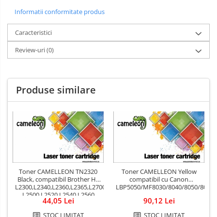
Spray-uri mobila
Informatii conformitate produs
Caracteristici
Review-uri
(0)
Produse similare
Toner CAMELLEON TN2320
Toner CAMELLEON Yellow
Black, compatibil Brother HL
compatibil cu Canon
L2300,L2340,L2360,L2365,L2700,L2720,L2740,DCP
LBP5050/MF8030/8040/8050/8080
L2500,L2520,L2540,L2560
44,05 Lei
90,12 Lei
STOC LIMITAT
STOC LIMITAT