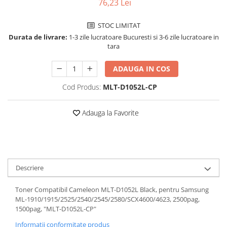
76,23 Lei
profesionale
File de protectie
Markere speciale
Detergenti pentru textile
Pixuri si stilouri scolare
Produse curatare IT
Role hartie pentru plotter
Pioneze si ace cu gamalie
Index autoadeziv
STOC LIMITAT
Pixuri cu gel
Dispensere baie si bucatarie
Plastilină si materiale de modelat
Trimmere
Tipizate
Stampile, tusuri si tusiere
Mape din carton
Durata de livrare:
1-3 zile lucratoare Bucuresti si 3-6 zile lucratoare in
Pixuri cu mecanism
Hartie igienica
Radiere
tara
Suporturi pentru articole de birou
Mape din plastic
Pixuri fara mecanism
Lavete
Suporturi pentru documente,
Separatoare index
ADAUGA IN COS
Pixuri pentru ghisee
Marcare si etichetare
reviste, cataloage
Suporturi pentru dosare
Cod Produs:
MLT-D1052L-CP
Rezerve pixuri
Odorizante
Tavite pentru documente
suspendabile
Rigle
Prosoape din hartie
Adauga la Favorite
Rollere
Saci menajeri
Stilouri si rezerve
Sapunuri
Textmarkere
Servetele
Spray-uri mobila
Descriere
Toner Compatibil Cameleon MLT-D1052L Black, pentru Samsung
ML-1910/1915/2525/2540/2545/2580/SCX4600/4623, 2500pag,
1500pag, "MLT-D1052L-CP"
Informatii conformitate produs