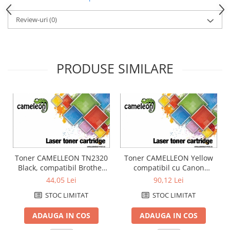
Review-uri
(0)
PRODUSE SIMILARE
Toner CAMELLEON TN2320
Toner CAMELLEON Yellow
Black, compatibil Brother
compatibil cu Canon
HL
LBP5050/MF8030/8040/8050/80
44,05 Lei
90,12 Lei
L2300,L2340,L2360,L2365,L2700,L2720,L2740,DCP
STOC LIMITAT
STOC LIMITAT
L2500,L2520,L2540,L2560
ADAUGA IN COS
ADAUGA IN COS