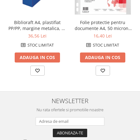
Biblioraft A4, plastifiat
Folie protectie pentru
PP/PP, margine metalica, 75
documente A4, 50 microni,
mm, ESSELTE No. 1 Power -
100folii/set, Office Products
36,56 Lei
16,40 Lei
albastru
- cristal
STOC LIMITAT
STOC LIMITAT
ADAUGA IN COS
ADAUGA IN COS
NEWSLETTER
Nu rata ofertele si promotiile noastre