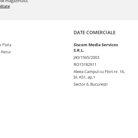
ile magazinului.
litate
DATE COMERCIALE
 Plata
Siscom Media Services
S.R.L.
e Retur
J40/1565/2003
RO15182911
Aleea Campul cu Flori nr. 16,
bl. A51, ap.1
Sector 6, București