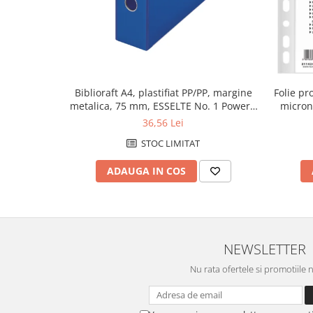
Caiete de birou
Cuburi din hartie
Etichete autoadezive
Hartie de calc si alte articole hartie
Hartie pentru copiator si
Biblioraft A4, plastifiat PP/PP, margine
Folie pr
imprimanta
metalica, 75 mm, ESSELTE No. 1 Power -
microni
albastru
36,56 Lei
Hartie si carton pentru print color
STOC LIMITAT
Notite autoadezive
Plicuri
ADAUGA IN COS
Registre si repertoare
Role hartie pentru fax si case de
marcat
NEWSLETTER
Role hartie pentru plotter
Tipizate
Nu rata ofertele si promotiile 
Instrumente de scris si corectura
Corectoare