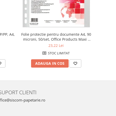
P/PP, A4,
Dosar i
Folie protectie pentru documente A4, 90
microni, 50/set, Office Products Maxi -
transparenta
23,22 Lei
STOC LIMITAT
AD
ADAUGA IN COS
SUPORT CLIENTI
fice@siscom-papetarie.ro