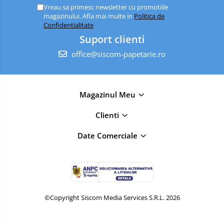
Vreau sa primesc newsletter cu promotiile
magazinului. Afla mai multe in
Politica de
Confidentialitate
Suport clienti
office@siscom-papetarie.ro
Magazinul Meu
Clienti
Date Comerciale
©Copyright Siscom Media Services S.R.L. 2026