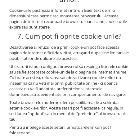
Cookie-urile pastreaza informatii intr-un fisier text de mici
dimensiuni care permit recunoasterea browserului. Aceasta
pagina de internet recunoaste browserul pana cand cookie-urile
expira sau sunt sterse.
7. Cum pot fi oprite cookie-urile?
Dezactivarea si refuzul de a primi cookie-uri pot face aceasta
pagina de internet dificil de vizitat, atragand dupa sine limitari ale
posibilitatilor de utilizare ale acesteia.
Utilizatorii isi pot configura browserul sa respinga fisierele cookie
sau sa fie acceptate cookie-uri de la o pagina de internet anume.
Cu toate acestea, refuzarea sau dezactivarea cookie-urilor nu
inseamna ca nu veti mai primi publicitate online - ci doar ca
aceasta nu va fi adaptata preferintelor si interesele
dumneavoastra, evidentiate prin comportamentul de navigare.
Toate browserele moderne ofera posibilitatea de a schimba
setarile cookie-urilor. Aceste setari pot fi accesate, ca regula, in
sectiunea "optiuni" sau in meniul de "preferinte" al browserului
tau.
Pentru a intelege aceste setari, urmatoarele linkuri pot fi
folositoare: