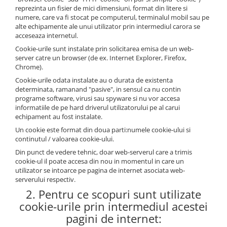
profesionale
File de protectie
reprezinta un fisier de mici dimensiuni, format din litere si
Markere speciale
Detergenti pentru textile
Pixuri si stilouri scolare
Produse curatare IT
Role hartie pentru plotter
numere, care va fi stocat pe computerul, terminalul mobil sau pe
Pioneze si ace cu gamalie
Index autoadeziv
Pixuri cu gel
Dispensere baie si bucatarie
Plastilină si materiale de modelat
Trimmere
alte echipamente ale unui utilizator prin intermediul carora se
Tipizate
Stampile, tusuri si tusiere
acceseaza internetul.
Mape din carton
Pixuri cu mecanism
Hartie igienica
Radiere
Cookie-urile sunt instalate prin solicitarea emisa de un web-
Suporturi pentru articole de birou
Mape din plastic
Pixuri fara mecanism
Lavete
server catre un browser (de ex. Internet Explorer, Firefox,
Suporturi pentru documente,
Chrome).
Separatoare index
Pixuri pentru ghisee
Marcare si etichetare
reviste, cataloage
Cookie-urile odata instalate au o durata de existenta
Suporturi pentru dosare
Rezerve pixuri
Odorizante
determinata, ramanand "pasive", in sensul ca nu contin
Tavite pentru documente
suspendabile
programe software, virusi sau spyware si nu vor accesa
Rigle
Prosoape din hartie
informatiile de pe hard driverul utilizatorului pe al carui
echipament au fost instalate.
Rollere
Saci menajeri
Un cookie este format din doua parti:numele cookie-ului si
Stilouri si rezerve
Sapunuri
continutul / valoarea cookie-ului.
Textmarkere
Servetele
Din punct de vedere tehnic, doar web-serverul care a trimis
cookie-ul il poate accesa din nou in momentul in care un
Spray-uri mobila
utilizator se intoarce pe pagina de internet asociata web-
serverului respectiv.
2. Pentru ce scopuri sunt utilizate
cookie-urile prin intermediul acestei
pagini de internet: