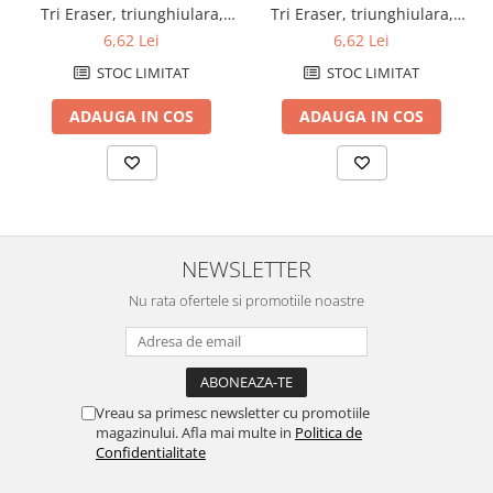
Tri Eraser, triunghiulara,
Tri Eraser, triunghiulara,
100% cauciuc - corp violet
100% cauciuc - corp verde
6,62 Lei
6,62 Lei
pastel
pastel
STOC LIMITAT
STOC LIMITAT
ADAUGA IN COS
ADAUGA IN COS
NEWSLETTER
Nu rata ofertele si promotiile noastre
Vreau sa primesc newsletter cu promotiile
magazinului. Afla mai multe in
Politica de
Confidentialitate