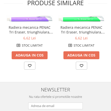
PRODUSE SIMILARE
Radiera mecanica PENAC
Radiera mecanica PENAC
Tri Eraser, triunghiulara,
Tri Eraser, triunghiulara,
100% cauciuc - corp violet
100% cauciuc - corp verde
6,62 Lei
6,62 Lei
pastel
pastel
STOC LIMITAT
STOC LIMITAT
ADAUGA IN COS
ADAUGA IN COS
NEWSLETTER
Nu rata ofertele si promotiile noastre