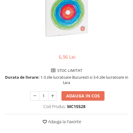
Perforatoare de birou si
profesionale
Pioneze si ace cu gamalie
Stampile, tusuri si tusiere
Suporturi pentru articole de birou
Suporturi pentru documente,
reviste, cataloage
6,96 Lei
Tavite pentru documente
STOC LIMITAT
Organizare si arhivare
Durata de livrare:
1-3 zile lucratoare Bucuresti si 3-6 zile lucratoare in
Accesorii pentru arhivare
tara
Bibliorafturi
ADAUGA IN COS
Caiete mecanice
Cod Produs:
MC15528
Clasoare, mape si suporti pentru
carti de vizita
Adauga la Favorite
Clipboarduri pentru documente