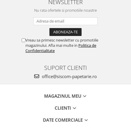
NEWSLETTER
Creioane mecanice
Nu rata ofertele si promotiile noastre
Instrumente de scris de lux
Linere
Markere pe baza de apa
Vreau sa primesc newsletter cu promotiile
Markere pe baza de vopsea
magazinului. Afla mai multe in
Politica de
Confidentialitate
Markere pentru CD/DVD
Markere pentru desen tehnic
SUPORT CLIENTI
Markere pentru flipchart
office@siscom-papetarie.ro
Markere pentru tabla
Markere pentru textile
MAGAZINUL MEU
Markere permanente
Markere speciale
CLIENTI
Pixuri cu gel
DATE COMERCIALE
Pixuri cu mecanism