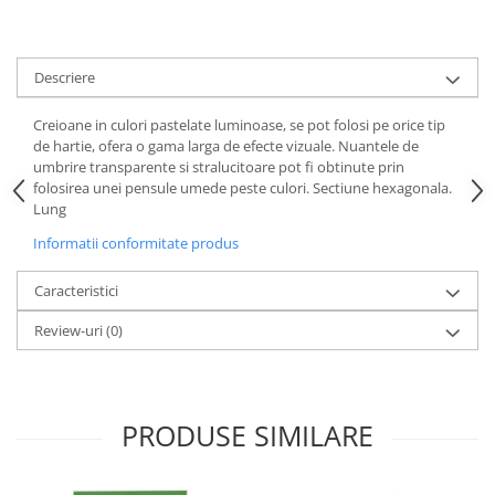
Cutii si containere de arhivare
Dosare de prezentare
Dosare din carton
Descriere
Dosare din plastic
Creioane in culori pastelate luminoase, se pot folosi pe orice tip
Dosare suspendabile
de hartie, ofera o gama larga de efecte vizuale. Nuantele de
umbrire transparente si stralucitoare pot fi obtinute prin
Etichete bibliorafturi
folosirea unei pensule umede peste culori. Sectiune hexagonala.
File de protectie
Lung
Index autoadeziv
Informatii conformitate produs
Mape din carton
Caracteristici
Mape din plastic
Review-uri
(0)
Separatoare index
Suporturi pentru dosare
suspendabile
PRODUSE SIMILARE
Articole din hartie
Blocnotesuri