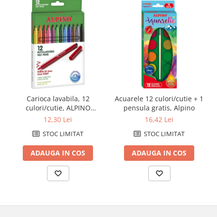
Caiete de birou
Cuburi din hartie
Etichete autoadezive
Hartie de calc si alte articole hartie
Hartie pentru copiator si
imprimanta
Hartie si carton pentru print color
Carioca lavabila, 12
Acuarele 12 culori/cutie + 1
Notite autoadezive
culori/cutie, ALPINO
pensula gratis, Alpino
Plicuri
Standard - culori clasice
12,30 Lei
16,42 Lei
Registre si repertoare
STOC LIMITAT
STOC LIMITAT
Role hartie pentru fax si case de
ADAUGA IN COS
ADAUGA IN COS
marcat
Role hartie pentru plotter
Tipizate
Instrumente de scris si corectura
Corectoare