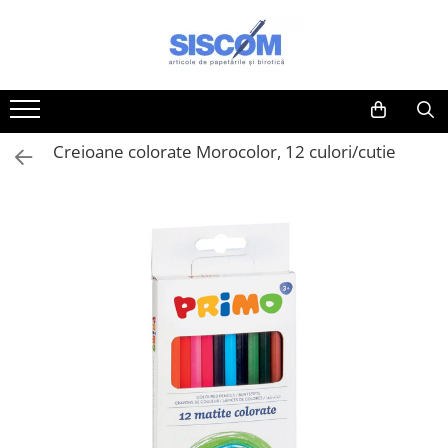
Toate Produsele
Accesorii pentru birou
Agrafe si clipsuri
Creioane colorate Morocolor, 12 culori/cutie
Benzi adezive si dispensere pentru
birou
Buzunare, folii autoadezive si
autolaminante
Capsatoare si decapsatoare
Capse
Cuttere, rezerve si cutite pentru
corespondenta
Elastice, buretiere, lupe
Foarfeci
Lipici si alti adezivi