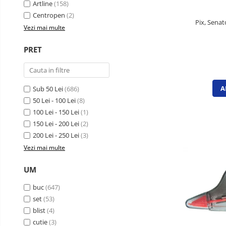
Cutii si containere de arhivare
Artline
(158)
Centropen
(2)
Dosare de prezentare
Pix, Senat
Vezi mai multe
Dosare din carton
Dosare din plastic
PRET
Dosare suspendabile
Etichete bibliorafturi
A
Sub 50 Lei
(686)
File de protectie
50 Lei - 100 Lei
(8)
Index autoadeziv
100 Lei - 150 Lei
(1)
150 Lei - 200 Lei
(2)
Mape din carton
200 Lei - 250 Lei
(3)
Mape din plastic
Vezi mai multe
Separatoare index
UM
Suporturi pentru dosare
suspendabile
buc
(647)
set
(53)
Articole din hartie
blist
(4)
Blocnotesuri
cutie
(3)