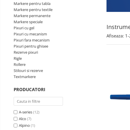
Markere pentru tabla
Perforatoare de birou si
Markere pentru textile
profesionale
Markere permanente
Markere speciale
Pioneze si ace cu gamalie
Instrume
Pixuri cu gel
Stampile, tusuri si tusiere
Pixuri cu mecanism
Afiseaza:
1-
Suporturi pentru articole de birou
Pixuri fara mecanism
Pixuri pentru ghisee
Suporturi pentru documente,
Rezerve pixuri
reviste, cataloage
Rigle
Tavite pentru documente
Rollere
Stilouri si rezerve
Organizare si arhivare
Textmarkere
Accesorii pentru arhivare
PRODUCATORI
Bibliorafturi
Caiete mecanice
Clasoare, mape si suporti pentru
A-series
(12)
carti de vizita
Alco
(7)
Clipboarduri pentru documente
Alpino
(1)