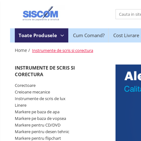
Toate Produsele
Accesorii pentru birou
Toate Produsele
Cum Comand?
Cost Livrare
Agrafe si clipsuri
Home /
Instrumente de scris si corectura
Benzi adezive si dispensere pentru
birou
INSTRUMENTE DE SCRIS SI
Buzunare, folii autoadezive si
CORECTURA
autolaminante
Capsatoare si decapsatoare
Corectoare
Creioane mecanice
Capse
Instrumente de scris de lux
Cuttere, rezerve si cutite pentru
Linere
corespondenta
Markere pe baza de apa
Markere pe baza de vopsea
Elastice, buretiere, lupe
Markere pentru CD/DVD
Foarfeci
Markere pentru desen tehnic
Markere pentru flipchart
Lipici si alti adezivi