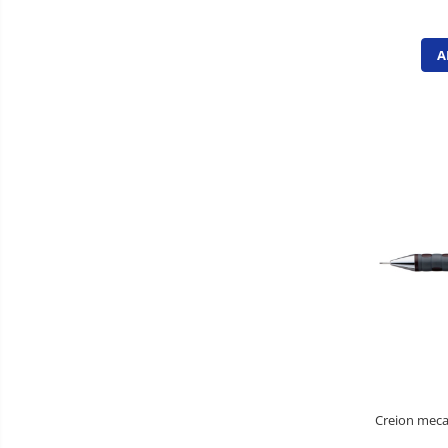
Pixuri fara mecanism
Pixuri pentru ghisee
A
Rezerve pixuri
Rigle
Rollere
Stilouri si rezerve
Textmarkere
Accesorii pentru table
Display-uri de prezentare si afisare
Ecusoane si accesorii
Flipcharturi si accesorii
Focus touch
Hartie flipchart
Panouri, suporturi si aviziere
Creion mecan
pentru prezentare