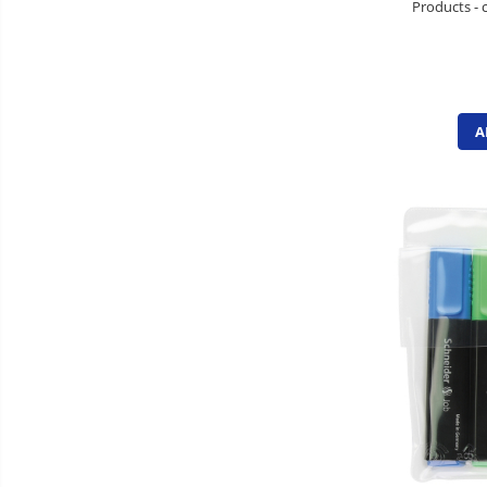
Articole pentru menaj
Products - c
Becuri si prelungitoare
Benzi adezive speciale
Bureti de vase
A
Cosuri gunoi pentru birou
Cosuri pentru colectare selectiva
Detergenti geamuri
Detergenti pentru baie
Detergenti pentru bucatarie
Detergenti pentru pardoseli
Detergenti pentru textile
Dispensere baie si bucatarie
Hartie igienica
Lavete
Marcare si etichetare