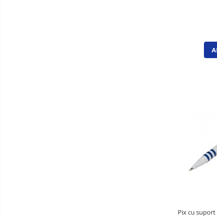
Table din pluta
Table magnetice si plannere
Clasificatoare si vestiare
A
Covorase protectie podea
Cuiere
Dulapuri metalice
Mobilier de birou
Panouri pentru chei
Rafturi arhivare
Scaune operationale pentru birou
Scaune vizitator
Suporturi ergonomice
Accesorii protocol
Ambalare
Pix cu suport 