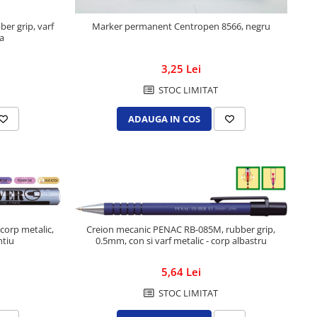
er grip, varf
Marker permanent Centropen 8566, negru
ra
3,25 Lei
STOC LIMITAT
ADAUGA IN COS
corp metalic,
Creion mecanic PENAC RB-085M, rubber grip,
ntiu
0.5mm, con si varf metalic - corp albastru
5,64 Lei
STOC LIMITAT