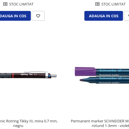
STOC LIMITAT
STOC LIMITAT
DAUGA IN COS
ADAUGA IN COS
ic Rotring Tikky III, mina 0.7 mm,
Permanent marker SCHNEIDER Max
negru
rotund 1-3mm - viole