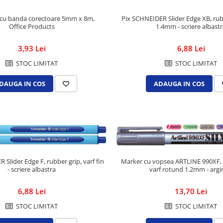
 cu banda corectoare 5mm x 8m,
Pix SCHNEIDER Slider Edge XB, rubb
Office Products
1.4mm - scriere albast
3,93 Lei
6,88 Lei
STOC LIMITAT
STOC LIMITAT
DAUGA IN COS
ADAUGA IN COS
 Slider Edge F, rubber grip, varf fin
Marker cu vopsea ARTLINE 990XF, 
- scriere albastra
varf rotund 1.2mm - argi
6,88 Lei
13,70 Lei
STOC LIMITAT
STOC LIMITAT