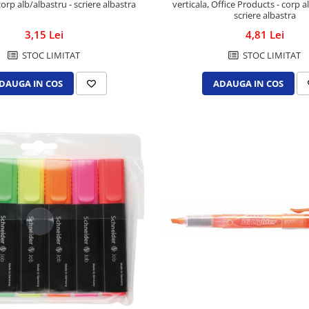
orp alb/albastru - scriere albastra
verticala, Office Products - corp a
scriere albastra
3,15 Lei
4,81 Lei
STOC LIMITAT
STOC LIMITAT
DAUGA IN COS
ADAUGA IN COS