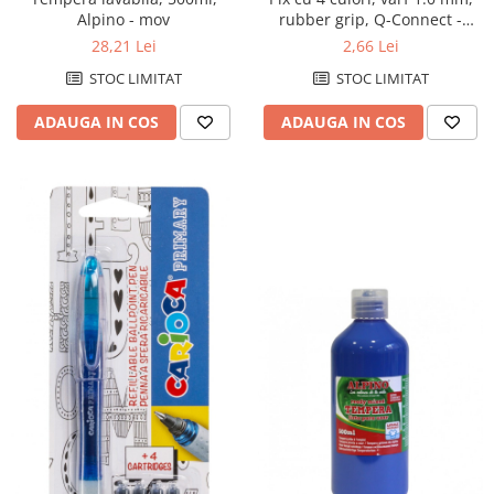
rubber grip, Q-Connect -
Alpino - mov
(N,A,R,V) - culori asortate
2,66 Lei
28,21 Lei
STOC LIMITAT
STOC LIMITAT
ADAUGA IN COS
ADAUGA IN COS