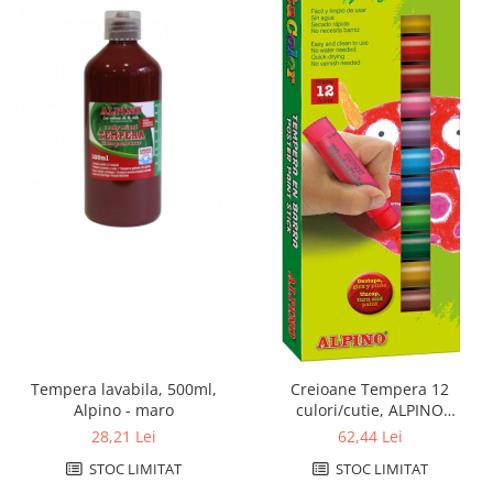
Tempera lavabila, 500ml,
Creioane Tempera 12
Alpino - maro
culori/cutie, ALPINO
PintaColor
28,21 Lei
62,44 Lei
STOC LIMITAT
STOC LIMITAT