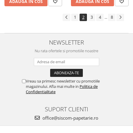
ADAUGA IN COS
ADAUGA IN COS
1
2
3
4
8
...
NEWSLETTER
Nu rata ofertele si promotiile noastre
Vreau sa primesc newsletter cu promotiile
magazinului. Afla mai multe in
Politica de
Confidentialitate
SUPORT CLIENTI
office@siscom-papetarie.ro