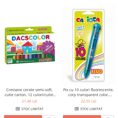
Creioane cerate semi-soft,
Pix cu 10 culori fluorescente,
cutie carton, 12 culori/cutie,
corp transparent color,
ALPINO DacsColor
blister, CARIOCA
21,46 Lei
22,55 Lei
STOC LIMITAT
STOC LIMITAT