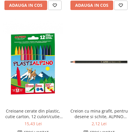
ADAUGA IN COS
ADAUGA IN COS
Creion cu mina grafit, pentru
Creioane cerate din plastic,
desene si schite, ALPINO
cutie carton, 12 culori/cutie,
Carbonil
Plasti ALPINO
2,12 Lei
15,43 Lei